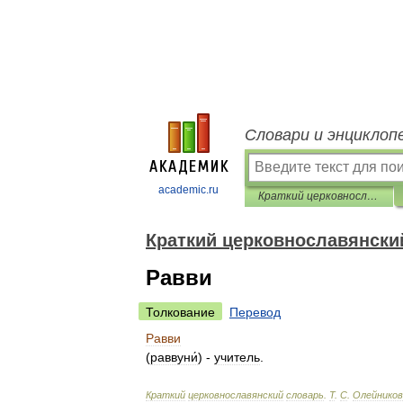
Словари и энциклоп
academic.ru
Краткий церковнославянский словарь
Краткий церковнославянски
Равви
Толкование
Перевод
Равви
(
раввуни́
) -
учитель
.
Краткий
церковнославянский
словарь
.
Т
.
С
.
Олейников