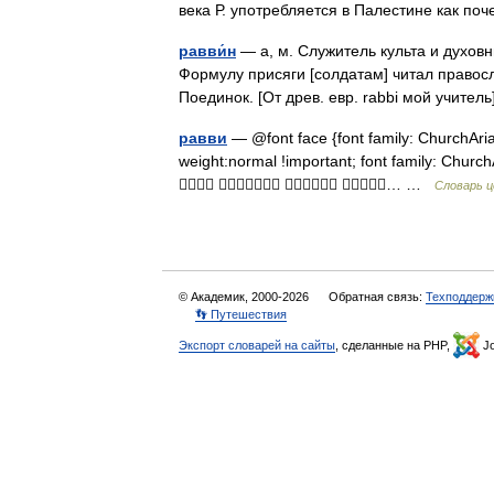
века Р. употребляется в Палестине как п
равви́н
— а, м. Служитель культа и духов
Формулу присяги [солдатам] читал правос
Поединок. [От древ. евр. rabbi мой учите
равви
— @font face {font family: ChurchArial 
weight:normal !important; font family: Churc
   … …
Словарь ц
© Академик, 2000-2026
Обратная связь:
Техподдерж
👣 Путешествия
Экспорт словарей на сайты
, сделанные на PHP,
Jo