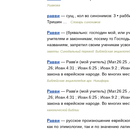
Ушакова
равви
— сущ., кол во синонимов: 3 • рабби
Тришин …
Словарь синонимов
Равви
— (буквально: господин мой, или у
учителям и законникам; посему то Господ
названиям, запретил своим ученикам усво
заветы. Синодальный перевод. Библейская энциклопед
Равви
— Равв’и (мой учитель) (Мат.26:25 ,4
,26; Иоан.4:31 ; Иоан.6:25 ; Иоан.9:2 ; И
закона в еврейском народе. Во многих м
Библейская энциклопедия арх. Никифора.
Равви
— Равв’и (мой учитель) (Мат.26:25 ,4
,26; Иоан.4:31 ; Иоан.6:25 ; Иоан.9:2 ; И
закона в еврейском народе. Во многих м
канонической Библии
Равви
— русское произношение еврейского 
как по этимологии, так и по значению лати