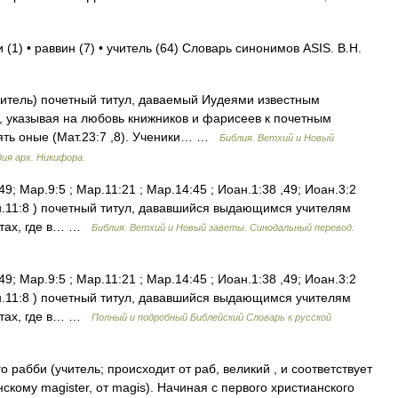
 (1) • раввин (7) • учитель (64) Словарь синонимов ASIS. В.Н.
читель) почетный титул, даваемый Иудеями известным
ь, указывая на любовь книжников и фарисеев к почетным
ять оные (Мат.23:7 ,8). Ученики… …
Библия. Ветхий и Новый
ия арх. Никифора.
9; Мар.9:5 ; Мар.11:21 ; Мар.14:45 ; Иоан.1:38 ,49; Иоан.3:2
оан.11:8 ) почетный титул, дававшийся выдающимся учителям
естах, где в… …
Библия. Ветхий и Новый заветы. Синодальный перевод.
9; Мар.9:5 ; Мар.11:21 ; Мар.14:45 ; Иоан.1:38 ,49; Иоан.3:2
оан.11:8 ) почетный титул, дававшийся выдающимся учителям
естах, где в… …
Полный и подробный Библейский Словарь к русской
рабби (учитель; происходит от раб, великий , и соответствует
нскому magister, от magis). Начиная с первого христианского