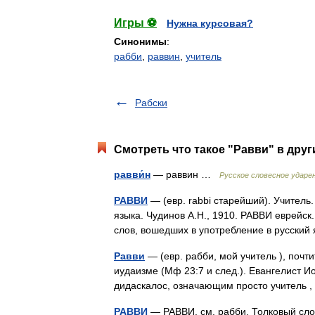
Игры ⚽
Нужна курсовая?
Синонимы
:
рабби
,
раввин
,
учитель
Рабски
Смотреть что такое "Равви" в друг
равви́н
— раввин …
Русское словесное ударе
РАВВИ
— (евр. rabbi старейший). Учитель
языка. Чудинов А.Н., 1910. РАВВИ еврейск
слов, вошедших в употребление в русски
Равви
— (евр. рабби, мой учитель ), почт
иудаизме (Мф 23:7 и след.). Евангелист Ио
дидаскалос, означающим просто учитель 
РАВВИ
— РАВВИ. см. рабби. Толковый сл