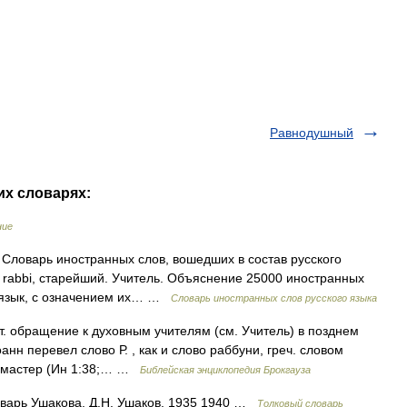
Равнодушный
их словарях:
ние
. Словарь иностранных слов, вошедших в состав русского
. rabbi, старейший. Учитель. Объяснение 25000 иностранных
й язык, с означением их… …
Словарь иностранных слов русского языка
ит. обращение к духовным учителям (см. Учитель) в позднем
анн перевел слово Р. , как и слово раббуни, греч. словом
, мастер (Ин 1:38;… …
Библейская энциклопедия Брокгауза
оварь Ушакова. Д.Н. Ушаков. 1935 1940 …
Толковый словарь