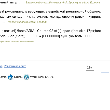
очетный титул …
Энциклопедический словарь Ф.А. Брокгауза и И.А. Ефрона
ный руководитель верующих в еврейской религиозной общине.
лавным священник, католикам ксендз, евреям раввин. Куприн,
ль] …
Малый академический словарь
; src: url( /fonts/ARIAL Church 02.ttf );} span {font size:17px;font
hArial ,Arial,Serif;}  = [] сущ. учитель.  
ерковнославянского языка
ка
,
Реклама на сайте
18+
omla,
Drupal,
WordPress, MODx.