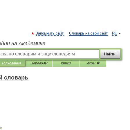
Запомнить сайт
Словарь на свой сайт
RU
едии на Академике
Найти!
Толкования
Переводы
Книги
Игры ⚽
й словарь
а
.